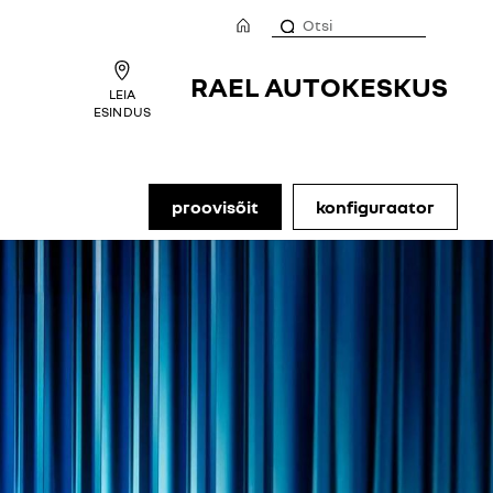
RAEL AUTOKESKUS
LEIA
ESINDUS
proovisõit
konfiguraator