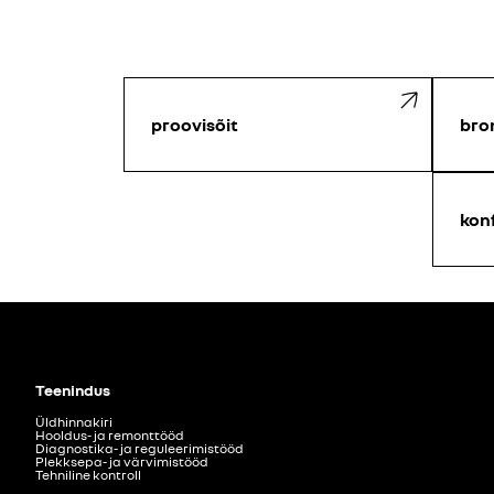
proovisõit
bro
kon
Teenindus
Üldhinnakiri
Hooldus- ja remonttööd
Diagnostika- ja reguleerimistööd
Plekksepa- ja värvimistööd
Tehniline kontroll